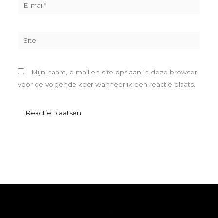
E-
mail*
Site
Mijn naam, e-mail en site opslaan in deze browser
voor de volgende keer wanneer ik een reactie plaats.
Contact